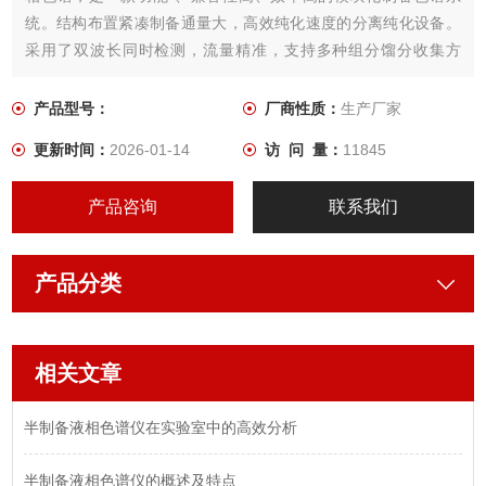
统。结构布置紧凑制备通量大，高效纯化速度的分离纯化设备。
采用了双波长同时检测，流量精准，支持多种组分馏分收集方
式；兼顾中压玻璃柱和高压不锈钢柱的连接使用。广泛应用于天
然产物、中草药、有机合成化合物和蛋白质生物大分子等活性成
产品型号：
厂商性质：
生产厂家
分的纯化制备。
更新时间：
2026-01-14
访 问 量：
11845
产品咨询
联系我们
产品分类
相关文章
半制备液相色谱仪在实验室中的高效分析
半制备液相色谱仪的概述及特点