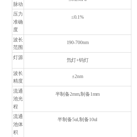
脉动
压力
≤0.1%
准确
度
波长
190-700nm
范围
灯源
氘灯+钨灯
波长
±2nm
精度
流通
半制备2mm,制备1mm
池光
程
2
流通
半制备5ul,制备10ul
池体
积