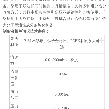
备。采用了双波长同时检测，流量精准，支持多种组分馏分
收集方式；兼顾中压玻璃柱和高压不锈钢柱的连接使用。广
泛应用于天然产物、中草药、有机合成化合物和蛋白质生物
大分子等活性成分的纯化制备。
制备液相色谱仪
技术参数：
+
泵头
316L不锈钢、钛合金材质、PEEK材质泵头可
材质
选
流速
0.01-200ml/min 梯度
范围
流量
±0.5%
准备
度
压力
0-30Mpa
1
范围
压力
≤0.2MPa