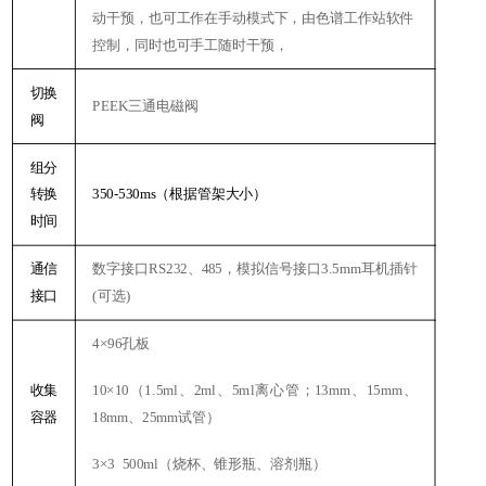
动干预，也可工作在手动模式下，由色谱工作站软件
控制，同时也可手工随时干预，
切换
PEEK
三通电磁阀
阀
组分
转换
350-530ms
（根据管架大小）
时间
通信
数字接口
RS232
、
485
，模拟信号接口
3.5mm
耳机插针
接口
(
可选
)
4
×
96
孔板
收集
10
×
10
（
1.5ml
、
2ml
、
5ml
离心管；
13mm
、
15mm
、
容器
18mm
、
25mm
试管）
3
×
3
500ml
（烧杯、锥形瓶、溶剂瓶）