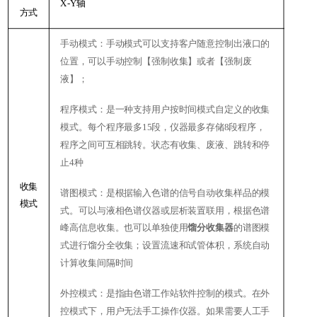
X-Y
轴
方式
手动模式：手动模式可以支持客户随意控制出液口的
位置，可以手动控制【强制收集】或者【强制废
液】；
程序模式：是一种支持用户按时间模式自定义的收集
模式。每个程序最多
15
段，仪器最多存储
8
段程序，
程序之间可互相跳转。状态有收集、废液、跳转和停
止
4
种
收集
谱图模式：是根据输入色谱的信号自动收集样品的模
模式
式。可以与液相色谱仪器或层析装置联用，根据色谱
峰高信息收集。也可以单独使用
馏分收集器
的谱图模
式进行馏分全收集；设置流速和试管体积，系统自动
计算收集间隔时间
外控模式：是指由色谱工作站软件控制的模式。在外
控模式下，用户无法手工操作仪器。如果需要人工手