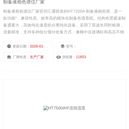
制备液相色谱仪厂家
制备液相色谱仪厂家苏州汇通研发的HT7200A 制备液相色谱，是一
款功能*、兼容性高、效率高的模块化制备色谱系统。结构布置紧凑制
备通量大，高效纯化速度的分离纯化设备。采用了双波长同时检测，
流量精准，支持多种组分馏分收集方式；兼顾中压玻璃柱和高压不锈
钢柱的连接使用。广泛应用于天然产物、中草药、有机合成化合物和
蛋白质生物大分子等活性成分的纯化制备。
更新日期：
2026-01-14
型号：
厂商性质：
生产厂家
浏览量：
11853