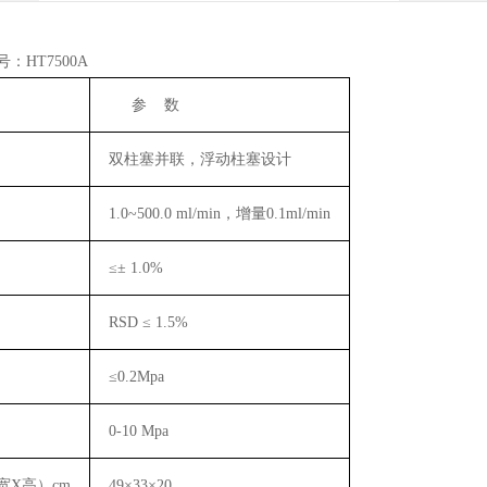
号：
HT7500A
参
数
双柱塞并联，浮动柱塞设计
1.0~
500.0
ml/min
，
增量
0.1ml/min
≤±
1.0%
RSD
≤
1.5%
≤
0.2Mpa
0-10 Mpa
宽
X
高）
cm
49
×
33
×
20