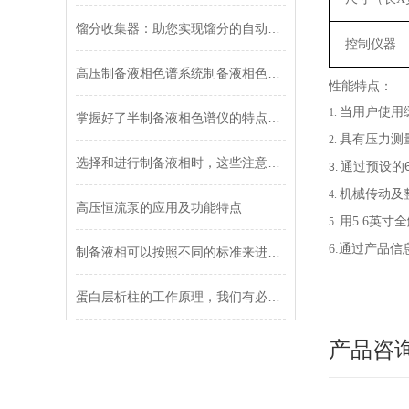
馏分收集器：助您实现馏分的自动收集
控制仪器
高压制备液相色谱系统制备液相色谱特点
性能特点：
当用户使用
1.
掌握好了半制备液相色谱仪的特点在使用会很方便的哦
具有压力测
2.
选择和进行制备液相时，这些注意事项你是否真的清楚
通过预设的
3.
机械传动及
4.
高压恒流泵的应用及功能特点
用
5.6
英寸全
5.
6.
通过产品信
制备液相可以按照不同的标准来进行分类
蛋白层析柱的工作原理，我们有必要强调下
产品咨