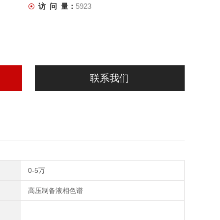
访 问 量：
5923
联系我们
0-5万
高压制备液相色谱