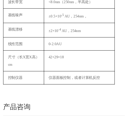
波长带宽
<8.0nm
（
250nm
，半高处）
基线噪声
-5
±
0.5
×
10
AU
，
254nm
，
基线漂移
-4
±
2
×
10
AU
，
254nm
线性范围
0-2.0AU
尺寸（长
X
宽
X
高）
42
×
29
×
18
cm
控制仪器
仪器面板控制，或者计算机反控
产品咨询