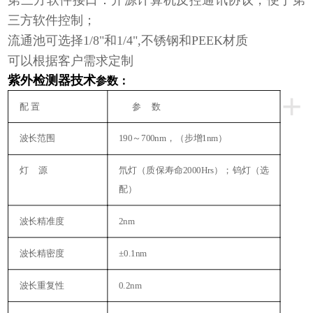
第三方软件接口：开源计算机反控通讯协议，便于第
三方软件控制；
流通池可选择1/8"和1/4",不锈钢和PEEK材质
可以根据客户需求定制
紫外检测器技术
参数：
+
配 置
参
数
波长范围
190
～
700nm
，（步增
1nm
）
灯
源
氘灯（质保寿命
2000Hrs
）；钨灯（选
配）
波长精准度
2nm
波长精密度
±
0.1nm
波长重复性
0.2nm