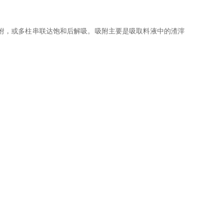
附，或多柱串联达饱和后解吸。吸附主要是吸取料液中的渣滓
。