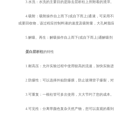
3.水洗：水洗的主要目的是除去层析柱上所附着的渣滓。
4.吸附：吸附操作自上而下(或自下而上)通液，可采用
或要回收物，该过程应控制料液的速度及吸附量，大孔树脂应
5.解吸、再生：解吸操作自上而下(或自下而上)通解吸剂
蛋白层析柱
的特性
1.耐高压：允许实验过程中使用较高的流速，加快实验进
2.防爆性：可以选择外贴防爆膜，防止玻璃管子爆裂，对
3.可重复：一根柱管可多次使用，大大节约了您的成本。
4.可见性：分离带颜色复杂天然产物，您可以直观的看到