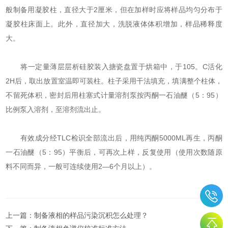
般制备用凝胶柱，直径大于2厘米，但在加样时应将样品均匀分布于
凝胶柱床面上。此外，直径加大，洗脱液体体积增加，样品稀释度
大。
将一定量薄层层析硅胶装入搪瓷盘置于烘箱中，于105。C活化
2H后，取出放置室温即可装柱。柱子采用干法填充，填满整个柱体，
不留死体积，密封后用柱塞式计量溶剂泵按丙酮一石油醚（5：95）
比例泵入溶剂，至溶剂流出止。
有效成分经TLC检识全部流出后，用纯丙酮5000ML再生，丙酮
一石油醚（5：95）平衡后，可再次上样，反复使用（使用次数随原
料不同而异，一般可连续使用2—6个月以上）。
上一篇：
制备液相的样品污染沉积怎么处理？