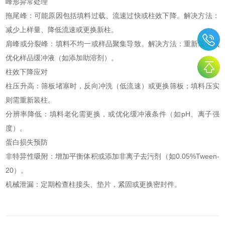
峰形异常处理
拖尾峰：可能原因包括填料过载、流速过快或柱效下降。解决方法：
减少上样量、降低流速或更换新柱。
肩峰或分裂峰：填料不均一或样品聚集导致。解决方法：重新装柱或
优化样品缓冲液（如添加助溶剂）。
柱效下降应对
柱压升高：筛板堵塞时，反向冲洗（低流速）或更换筛板；填料压实
则需重新装柱。
分辨率降低：填料老化需更换，或优化缓冲液条件（如pH、离子强
度）。
蛋白损失预防
非特异性吸附：增加平衡体积或添加非离子去污剂（如0.05%Tween-
20）。
机械泄漏：定期检查柱接头、垫片，紧固或更换密封件。