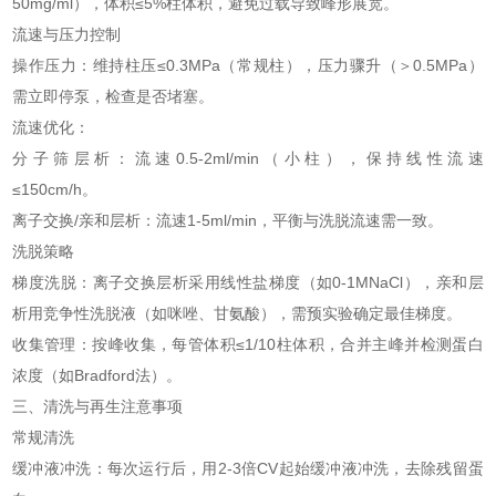
50mg/ml），体积≤5%柱体积，避免过载导致峰形展宽。
流速与压力控制
操作压力：维持柱压≤0.3MPa（常规柱），压力骤升（＞0.5MPa）
需立即停泵，检查是否堵塞。
流速优化：
分子筛层析：流速0.5-2ml/min（小柱），保持线性流速
≤150cm/h。
离子交换/亲和层析：流速1-5ml/min，平衡与洗脱流速需一致。
洗脱策略
梯度洗脱：离子交换层析采用线性盐梯度（如0-1MNaCl），亲和层
析用竞争性洗脱液（如咪唑、甘氨酸），需预实验确定最佳梯度。
收集管理：按峰收集，每管体积≤1/10柱体积，合并主峰并检测蛋白
浓度（如Bradford法）。
三、清洗与再生注意事项
常规清洗
缓冲液冲洗：每次运行后，用2-3倍CV起始缓冲液冲洗，去除残留蛋