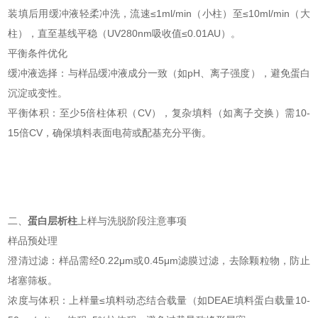
装填后用缓冲液轻柔冲洗，流速≤1ml/min（小柱）至≤10ml/min（大
柱），直至基线平稳（UV280nm吸收值≤0.01AU）。
平衡条件优化
缓冲液选择：与样品缓冲液成分一致（如pH、离子强度），避免蛋白
沉淀或变性。
平衡体积：至少5倍柱体积（CV），复杂填料（如离子交换）需10-
15倍CV，确保填料表面电荷或配基充分平衡。
二、
蛋白层析柱
上样与洗脱阶段注意事项
样品预处理
澄清过滤：样品需经0.22μm或0.45μm滤膜过滤，去除颗粒物，防止
堵塞筛板。
浓度与体积：上样量≤填料动态结合载量（如DEAE填料蛋白载量10-