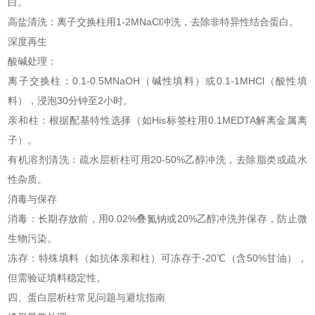
白。
高盐清洗：离子交换柱用1-2MNaCl冲洗，去除非特异性结合蛋白。
深度再生
酸碱处理：
离子交换柱：0.1-0.5MNaOH（碱性填料）或0.1-1MHCl（酸性填
料），浸泡30分钟至2小时。
亲和柱：根据配基特性选择（如His标签柱用0.1MEDTA解离金属离
子）。
有机溶剂清洗：疏水层析柱可用20-50%乙醇冲洗，去除脂类或疏水
性杂质。
消毒与保存
消毒：长期存放前，用0.02%叠氮钠或20%乙醇冲洗并保存，防止微
生物污染。
冻存：特殊填料（如抗体亲和柱）可冻存于-20℃（含50%甘油），
但需验证填料稳定性。
四、蛋白层析柱常见问题与避坑指南